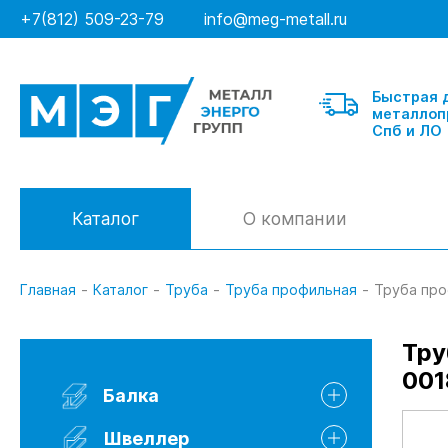
+7(812) 509-23-79
info@meg-metall.ru
Быстрая 
металлоп
Спб и ЛО
Каталог
О компании
Главная
-
Каталог
-
Труба
-
Труба профильная
-
Труба про
Балка
Тру
001
Швеллер гнутый
Балка
Швеллер горячекатанный
Швеллер