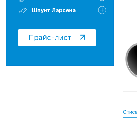
Шпунт Ларсена 622Т
Шпунт Ларсена Л5-УМ
Шпунт Ларсена
Шпунт Ларсена Б/У
Прайс-лист
Опис