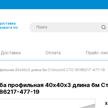
доставка
роката по
Доставка
Оплата
Прайс-ли
фильная 40х40х3 длина 6м Ст3пс/сп5 СТО 00186217-477-19
ба профильная 40х40х3 длина 6м С
86217-477-19
Х