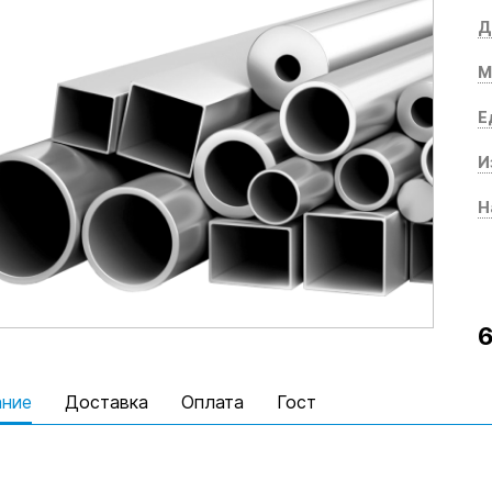
Д
М
Е
И
Н
6
ание
Доставка
Оплата
Гост