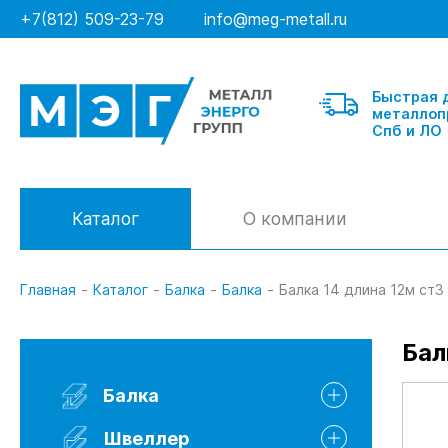
+7(812) 509-23-79
info@meg-metall.ru
Быстрая 
металлоп
Спб и ЛО
Каталог
О компании
Главная
-
Каталог
-
Балка
-
Балка
-
Балка 14 длина 12м ст
Балка
Бал
Швеллер гнутый
Балка
Швеллер горячекатанный
Швеллер