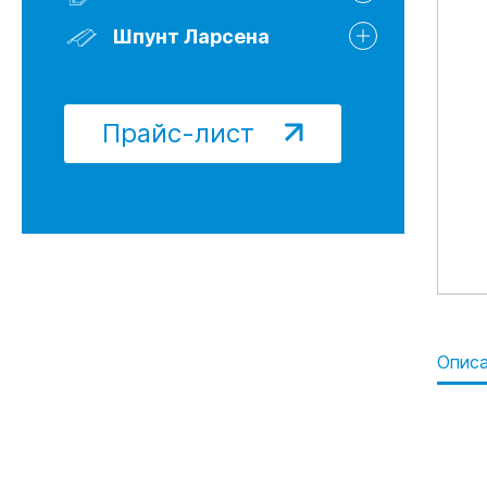
Шпунт Ларсена 622Т
Шпунт Ларсена Л5-УМ
Шпунт Ларсена
Шпунт Ларсена Б/У
Прайс-лист
Опис