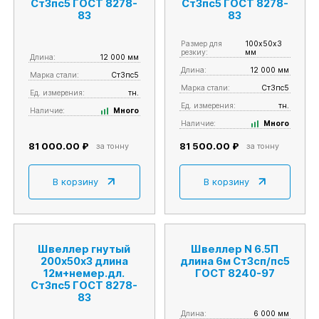
Ст3пс5 ГОСТ 8278-
Ст3пс5 ГОСТ 8278-
83
83
Размер для
100х50х3
резкиy:
мм
Длина:
12 000 мм
Длина:
12 000 мм
Марка стали:
Ст3пс5
Марка стали:
Ст3пс5
Ед. измерения:
тн.
Ед. измерения:
тн.
Наличие:
Много
Наличие:
Много
81 000.00 ₽
81 500.00 ₽
за тонну
за тонну
В корзину
В корзину
Швеллер гнутый
Швеллер N 6.5П
200х50х3 длина
длина 6м Ст3сп/пс5
12м+немер.дл.
ГОСТ 8240-97
Ст3пс5 ГОСТ 8278-
83
Длина:
6 000 мм