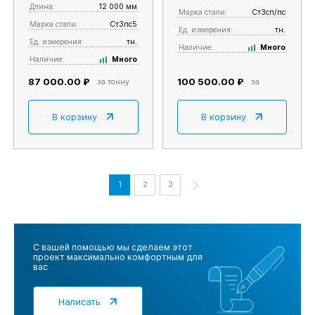
Длина:
12 000 мм
Марка стали:
Ст3сп/пс
Марка стали:
Ст3пс5
Ед. измерения:
тн.
Ед. измерения:
тн.
Наличие:
Много
Наличие:
Много
87 000.00 ₽
100 500.00 ₽
за тонну
за
В корзину
В корзину
1
2
3
С вашей помощью мы сделаем этот
проект максимально комфортным для
вас
Написать