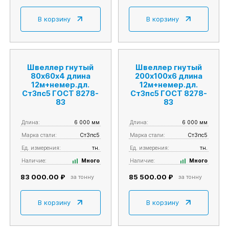
В корзину
В корзину
Швеллер гнутый
Швеллер гнутый
80х60х4 длина
200х100х6 длина
12м+немер.дл.
12м+немер.дл.
Ст3пс5 ГОСТ 8278-
Ст3пс5 ГОСТ 8278-
83
83
Длина:
6 000 мм
Длина:
6 000 мм
Марка стали:
Ст3пс5
Марка стали:
Ст3пс5
Ед. измерения:
тн.
Ед. измерения:
тн.
Наличие:
Много
Наличие:
Много
83 000.00 ₽
85 500.00 ₽
за тонну
за тонну
В корзину
В корзину