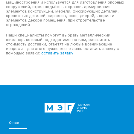
машиностроения и используется для изготовления опорных
сооружений, стрел подъёмных кранов, армирования
элементов конструкции, мебели, фиксирующих деталей,
крепежных деталей, каркасов, окон, дверей, , перил и
элементов декора помещения, при строительстве
ограждений
Наши специалисты помогут выбрать металлический
швеллер, который подходит именно вам, рассчитать
стоимость доставки, ответят на любые возникающие
вопросы - для этого нужно всего лишь оставить заявку с
помощью заявки:
оставить заявку
О нас