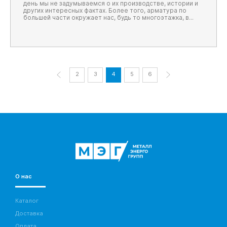
день мы не задумываемся о их производстве, истории и
других интересных фактах. Более того, арматура по
большей части окружает нас, будь то многоэтажка, в
которой мы живем или частный загородный дом,
перекрытия, фундаменты, основания – во всем этом
используется арматура.
Но как давно она была изобретена? Сколько реально лет
мы ее используем, и кто это все придумал?
2
3
4
5
6
О нас
Каталог
Доставка
Оплата