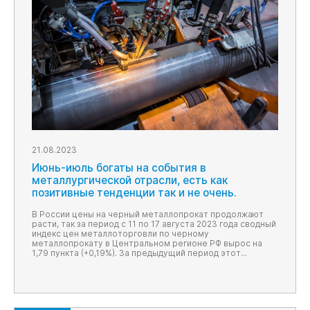
21.08.2023
Июнь-июль богаты на события в
металлургической отрасли, есть как
позитивные тенденции так и не очень.
В России цены на черный металлопрокат продолжают
расти, так за период c 11 по 17 августа 2023 года сводный
индекс цен металлоторговли по черному
металлопрокату в Центральном регионе РФ вырос на
1,79 пункта (+0,19%). За предыдущий период этот
показатель прибавил 1,19 пункта (+0,13%), а еще
периодом ранее составил 4,53 пункта (+0,5%).