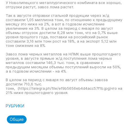
У Новолипецкого металлургического комбината все хорошо,
отгрузки растут, завоз лома растет.
Так в августе отправки стальной продукции через ж/д
составили 1,05 миллиона тонн, по отношению к предыдущему
месяцу это ниже на 2%, а вот в годовом исчисление
увеличение на 3%. В целом за период с января по август
объемы отгрузок достигли 8,28 млн тонн, что на 0,7% выше
уровня прошлого года, поставки на российский рынок
составили 3,16 млн тонн рост на 18%, а на экспорт 5,12 млн
тонн снижение на 8%.
Завоз лома черных металлов на НЛМК выше прошлогоднего
уровня, в августе прямые ж/д поступления лома черных
металлов составили 146,3 тыс. тонн, в сравнении с
предыдущем месяцем объемы поступлений выросли на 50%,
а в годовом исчислении - на 4%.
В целом за период с января по август объемы завоза
достигли 710,6 тыс.
тонн, (
https://telegra.ph/file/ef9b5656eb4d4acc57f1b.jpg
)что на
21% ниже прошлогоднего уровня.
РУБРИКИ
Общие