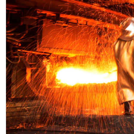
Шпунт Ларсена 622Т
Шпунт Ларсена Л5-УМ
Шпунт Ларсена Б/У