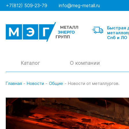
+7(812) 509-23-79
info@meg-metall.ru
Быстрая 
металлоп
Спб и ЛО
Каталог
О компании
Главная
-
Новости
-
Общие
-
Новости от металлургов.
Балка
Швеллер гнутый
Швеллер горячекатанный