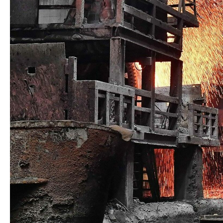
Шпунт Ларсена 622Т
Шпунт Ларсена Л5-УМ
Шпунт Ларсена Б/У