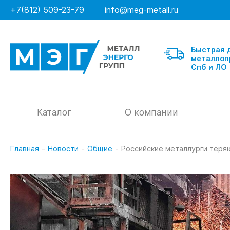
+7(812) 509-23-79
info@meg-metall.ru
Быстрая 
металлоп
Спб и ЛО
Каталог
О компании
Главная
-
Новости
-
Общие
-
Российские металлурги теря
Балка
Швеллер гнутый
Швеллер горячекатанный