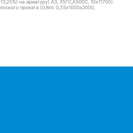
3,25%) на арматуру( А3, 35ГС,А500С, 10х11700).
лоского проката (0,8пс 0,55х1000х2000,