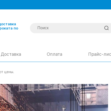
доставка
роката по
Доставка
Оплата
Прайс-ли
ют цены.