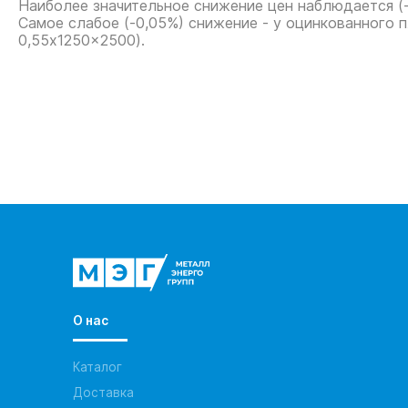
Наиболее значительное снижение цен наблюдается (-1
Самое слабое (-0,05%) снижение - у оцинкованного п
0,55x1250x2500).
О нас
Каталог
Доставка