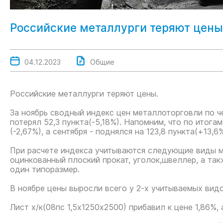
Российские металлурги теряют цены
04.12.2023
Общие
Российские металлурги теряют цены.
За ноябрь сводный индекс цен металлоторговли по 
потерял 52,3 пункта(-5,18%). Напомним, что по итогам
(-2,67%), а сентября - поднялся на 123,8 пункта(+13,6%
При расчете индекса учитываются следующие виды мета
оцинкованный плоский прокат, уголок,швеллер, а та
один типоразмер.
В ноябре цены выросли всего у 2-х учитываемых вид
Лист х/к(08пс 1,5х1250х2500) прибавил к цене 1,86%, а